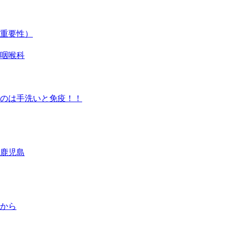
重要性）
咽喉科
のは手洗いと免疫！！
 鹿児島
から