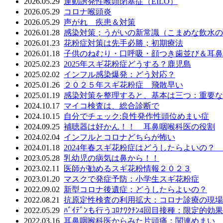
2026.05.29
運動誘発性喉頭閉塞症（EILO）
2026.05.29
コロナ喉頭炎
2026.05.29
声がれ 疾患＆対策
2026.01.28
感染対策；うがいの新常識（こまめな飲水の
2026.01.23
花粉症対策は先手必勝；初期療法
2026.01.18
子供のねむり・口呼吸・顔つき歯並び＆耳鼻
2025.02.23
2025年スギ花粉症どうする？鹿児島
2025.02.02
インフル感染爆発：どう対応？
2025.01.26
２０２５年スギ花粉症 飛散早い
2025.01.19
感染対策を整理すると、基本は三つ：重要な
2024.10.17
マイコ検査は、総合診断で
2024.10.15
自分でチェック:良性発作性頭位めまい症
2024.09.25
補聴器は好かん！！ 耳鼻咽喉科医の役割
2024.02.04
インフルとコロナどちらが怖い
2024.01.18
2024年春スギ花粉症はどうしたらよいの？
2023.05.28
乳幼児の病気は鼻から！！
2023.02.11
医師が勧めるスギ花粉情報２０２３
2023.01.20
マスクで発症予防：小学生スギ花粉症
2022.09.02
新型コロナ後遺症：どうしたらよいの？
2022.08.21
抗原定性検査の利用拡大：コロナ診療の現場
2022.05.29
ﾊﾞｲﾃﾞﾝも行うｺﾛﾅﾜｸﾁﾝ4回目接種：限定的効果
2022.03.16
耳鼻咽喉科医からみた片頭痛：関連めまい