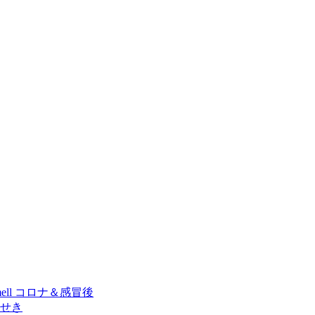
ell コロナ＆感冒後
せき