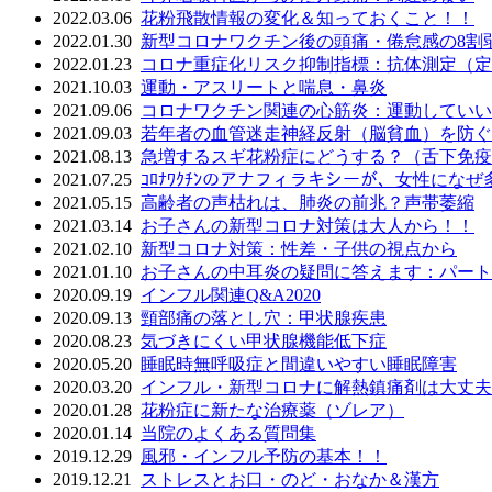
2022.03.06
花粉飛散情報の変化＆知っておくこと！！
2022.01.30
新型コロナワクチン後の頭痛・倦怠感の8割
2022.01.23
コロナ重症化リスク抑制指標：抗体測定（定
2021.10.03
運動・アスリートと喘息・鼻炎
2021.09.06
コロナワクチン関連の心筋炎：運動していい
2021.09.03
若年者の血管迷走神経反射（脳貧血）を防ぐには
2021.08.13
急増するスギ花粉症にどうする？（舌下免疫療法
2021.07.25
ｺﾛﾅﾜｸﾁﾝのアナフィラキシーが、女性にな
2021.05.15
高齢者の声枯れは、肺炎の前兆？声帯萎縮
2021.03.14
お子さんの新型コロナ対策は大人から！！
2021.02.10
新型コロナ対策：性差・子供の視点から
2021.01.10
お子さんの中耳炎の疑問に答えます：パート
2020.09.19
インフル関連Q&A2020
2020.09.13
頸部痛の落とし穴：甲状腺疾患
2020.08.23
気づきにくい甲状腺機能低下症
2020.05.20
睡眠時無呼吸症と間違いやすい睡眠障害
2020.03.20
インフル・新型コロナに解熱鎮痛剤は大丈夫
2020.01.28
花粉症に新たな治療薬（ゾレア）
2020.01.14
当院のよくある質問集
2019.12.29
風邪・インフル予防の基本！！
2019.12.21
ストレスとお口・のど・おなか＆漢方