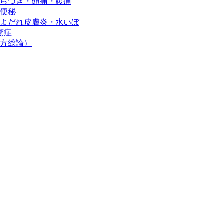
らつき・頭痛・腹痛
便秘
よだれ皮膚炎・水いぼ
驚症
方総論）