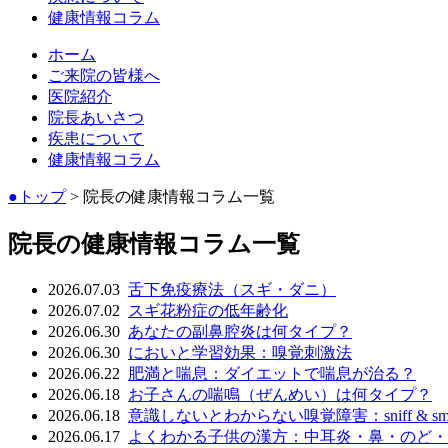
健康情報コラム
ホーム
ご来院の皆様へ
医院紹介
院長あいさつ
疾患について
健康情報コラム
●トップ
> 院長の健康情報コラム一覧
院長の健康情報コラム一覧
2026.07.03
舌下免疫療法（スギ・ダニ）
2026.07.02
スギ花粉症の低年齢化
2026.06.30
あなたの副鼻腔炎は何タイプ？
2026.06.30
においと学習効果：嗅覚刺激法
2026.06.22
肥満と喘息：ダイエットで喘息が治る？
2026.06.18
お子さんの喘鳴（ぜんめい）は何タイプ？
2026.06.18
意識しないとわからない嗅覚障害：sniff & sm
2026.06.17
よくわかる子供の漢方：中耳炎・鼻・のど・