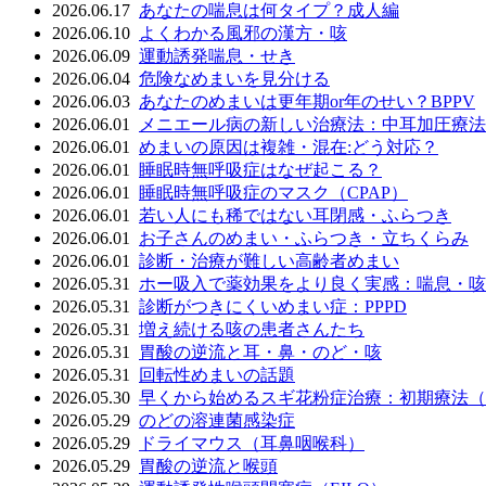
2026.06.17
あなたの喘息は何タイプ？成人編
2026.06.10
よくわかる風邪の漢方・咳
2026.06.09
運動誘発喘息・せき
2026.06.04
危険なめまいを見分ける
2026.06.03
あなたのめまいは更年期or年のせい？BPPV
2026.06.01
メニエール病の新しい治療法：中耳加圧療法
2026.06.01
めまいの原因は複雑・混在:どう対応？
2026.06.01
睡眠時無呼吸症はなぜ起こる？
2026.06.01
睡眠時無呼吸症のマスク（CPAP）
2026.06.01
若い人にも稀ではない耳閉感・ふらつき
2026.06.01
お子さんのめまい・ふらつき・立ちくらみ
2026.06.01
診断・治療が難しい高齢者めまい
2026.05.31
ホー吸入で薬効果をより良く実感：喘息・咳
2026.05.31
診断がつきにくいめまい症：PPPD
2026.05.31
増え続ける咳の患者さんたち
2026.05.31
胃酸の逆流と耳・鼻・のど・咳
2026.05.31
回転性めまいの話題
2026.05.30
早くから始めるスギ花粉症治療：初期療法（
2026.05.29
のどの溶連菌感染症
2026.05.29
ドライマウス（耳鼻咽喉科）
2026.05.29
胃酸の逆流と喉頭