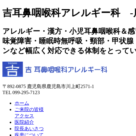
吉耳鼻咽喉科アレルギー科 -
アレルギー・漢方・小児耳鼻咽喉科＆感
味覚障害・睡眠時無呼吸・頸部・甲状腺
ンなど幅広く対応できる体制をとって
〒892-0875 鹿児島県鹿児島市川上町2571-1
TEL
099-295-7123
ホーム
ご来院の皆様
アクセス
医院紹介
院長あいさつ
疾患について