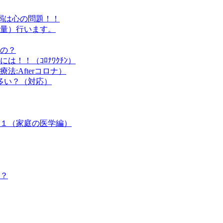
弱は心の問題！！
量）行います。
の？
！！（ｺﾛﾅﾜｸﾁﾝ）
:Afterコロナ）
ぜ多い？（対応）
１（家庭の医学編）
？