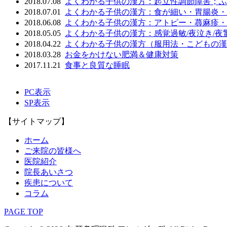
2018.07.08
よくわかる子供の漢方：起立性調節障害；ふ
2018.07.01
よくわかる子供の漢方：食が細い・胃腸炎・
2018.06.08
よくわかる子供の漢方：アトピー・蕁麻疹・
2018.05.05
よくわかる子供の漢方：感覚過敏/夜泣き/夜
2018.04.22
よくわかる子供の漢方（服用法・こどもの漢
2018.03.28
お金をかけない肥満＆健康対策
2017.11.21
食事と良質な睡眠
PC表示
SP表示
【サイトマップ】
ホーム
ご来院の皆様へ
医院紹介
院長あいさつ
疾患について
コラム
PAGE TOP