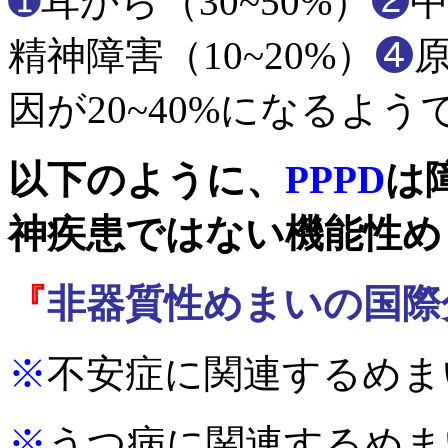
➊
耳から（30~50%）
❷
中
精神障害（10~20%）
❹
原
因が20~40%になるよう
以下のように、
PPPD
は
神疾患ではない機能性め
『
非器質性めまいの国際
※
不安症に関連するめま
※
うつ病に関連するめま