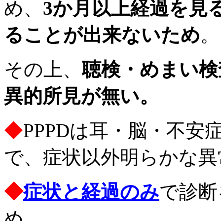
め、
3か月以上経過を見
ることが出来ないため
。
その上、
聴検・めまい検
異的所見が無い。
◆
PPPDは耳・脳・不
で、症状以外明らかな異
◆
症状と経過のみ
で診断
め。