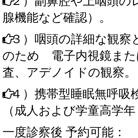
２）副鼻腔や上咽頭の
腺機能
など確認）。
３）咽頭の詳細な観察
のため
電子内視鏡
また
査、
アデノイド
の観察。
４）
携帯型
睡眠無呼吸
（
成人
および
学童高学年
一度診察後
予約可能：