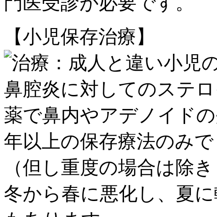
門医受診
が必要です。
【小児保存治療】
成人と違い
小児
鼻腔炎に対しての
ステロ
薬
で鼻内やアデノイドの
年以上の保存療法のみで
（但し
重度の場合は除き
冬から春に悪化し、
夏に