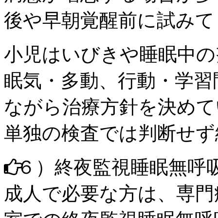
後
や
早朝覚醒前
に試みて
小児
は
いびき
や
睡眠中の
眠気・多動、行動・学習
ながら治療方針を決めて
単独の検査では判断せず
６）
終夜監視睡眠無呼
成人
で必要な方は、
専門