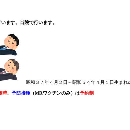
ています。
当院で行います。
昭和３７年４月２日～昭和５４年４月１日生まれ
随時
、
予防接種
（MRワクチンのみ）
は
予約制