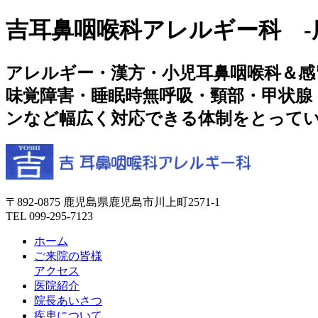
吉耳鼻咽喉科アレルギー科 -
アレルギー・漢方・小児耳鼻咽喉科＆感
味覚障害・睡眠時無呼吸・頸部・甲状腺
ンなど幅広く対応できる体制をとって
〒892-0875 鹿児島県鹿児島市川上町2571-1
TEL
099-295-7123
ホーム
ご来院の皆様
アクセス
医院紹介
院長あいさつ
疾患について