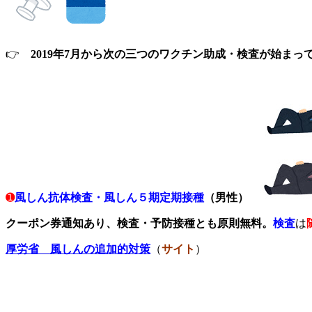
👉
2019年7月から次の三つのワクチン助成・検査
が始まっ
➊
風しん抗体検査・風しん５期定期接種
（
男性
）
クーポン券通知あり、
検査・予防接種とも
原則無料。
検査
は
厚労省 風しんの追加的対策
（
サイト
）